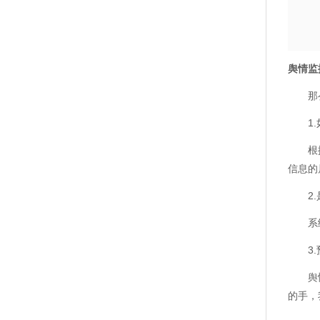
舆情监
那么
1.
根据用
信息的
2.是
系统是
3.
舆情监
的手，