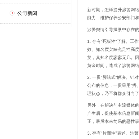
新时期，怎样提升涉警网
公司新闻
能力，维护保养公安部门
涉警舆情引导操纵中存在
1. 存有“死板性”了解
效、知名度欠缺充足性高
复，其知名度寥寥无几。
黄金时间，造成了涉警网
2. 一贯“脚踏式”解决
公布的信息，一贯采用“捂
理状态，乃至将群众引向
另外，在解决与主流媒体的
产生后，促使基本信息新
正，最后本来简易的恶性
3. 存有“片面性”表述