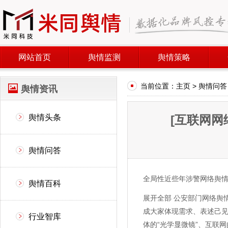
网站首页
舆情监测
舆情策略
当前位置：
主页
>
舆情问答
舆情资讯
舆情头条
[互联网网
舆情问答
全局性近些年涉警网络舆情
舆情百科
展开全部 公安部门网络舆
成大家体现需求、表述己
行业智库
体的“光学显微镜”、互联