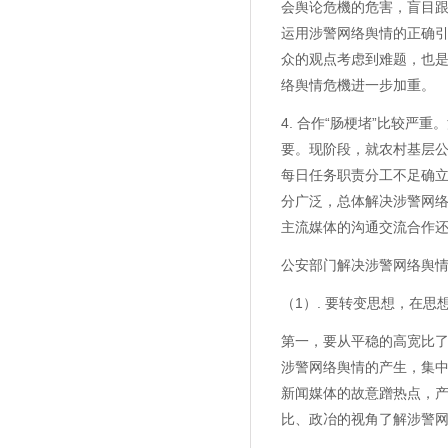
会舆论危機的危害，盲目
运用涉警网络舆情的正确
众的观点考虑到难题，也是
络舆情危機进一步加重。
4. 合作“肠梗堵”比较
要。现阶段，就农村基层
每日任务职责分工不足确立
分广泛，总体解决涉警网
主流媒体的沟通交流合作
公安部门解决涉警网络舆
（1）. 要转变思想，在思
第一，要从平稳的高宽比
涉警网络舆情的产生，集
新闻媒体的故意蹭热点，
比、政冶的视角了解涉警