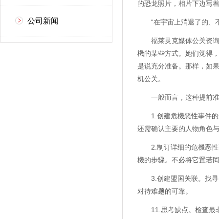
的恐龙照片，相片下边写
公司新闻
“在宇宙上消退了的、不
福莱灵克媒体公关资询有
機的某些方式。她们觉得
是说充分准备。那样，如
机公关。
一般而言，这种提前准
1.创建危機恶性事件的
还需确认主要的人物角色
2.制订详细的危機恶性
機的步骤。不必将它置若
3.创建盟国关联。找寻
对待难题的可靠。
11.思考缺点。检查最